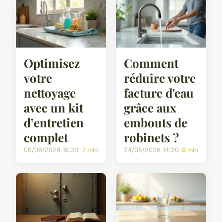
Optimisez
Comment
votre
réduire votre
nettoyage
facture d'eau
avec un kit
grâce aux
d’entretien
embouts de
complet
robinets ?
05/06/2026 15:33
7 min
24/05/2026 14:20
9 min