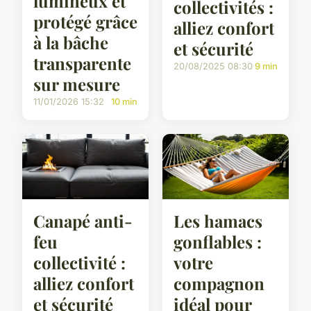
lumineux et
collectivités :
protégé grâce
alliez confort
à la bâche
et sécurité
transparente
20/08/2025 08:30
9 min
sur mesure
11/01/2026 15:32
10 min
Canapé anti-
Les hamacs
feu
gonflables :
collectivité :
votre
alliez confort
compagnon
et sécurité
idéal pour