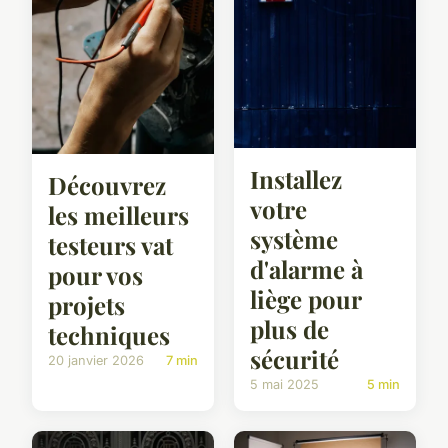
Installez
Découvrez
votre
les meilleurs
système
testeurs vat
d'alarme à
pour vos
liège pour
projets
plus de
techniques
sécurité
20 janvier 2026
7 min
5 mai 2025
5 min