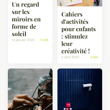
Un regard
sur les
Cahiers
miroirs en
d'activités
forme de
pour enfants
soleil
: stimulez
13 janvier 2025
5 min
leur
créativité !
2 avril 2025
3 min