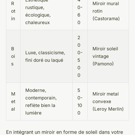
R
Miroir mural
rustique,
0-
ot
rotin
écologique,
6
in
(Castorama)
chaleureux
0
2
0
B
Miroir soleil
Luxe, classicisme,
0-
oi
vintage
fini doré ou laqué
5
s
(Pamono)
0
0
Moderne,
5
M
Miroir metal
contemporain,
0-
et
convexe
reflète bien la
10
al
(Leroy Merlin)
lumière
0
En intégrant un miroir en forme de soleil dans votre