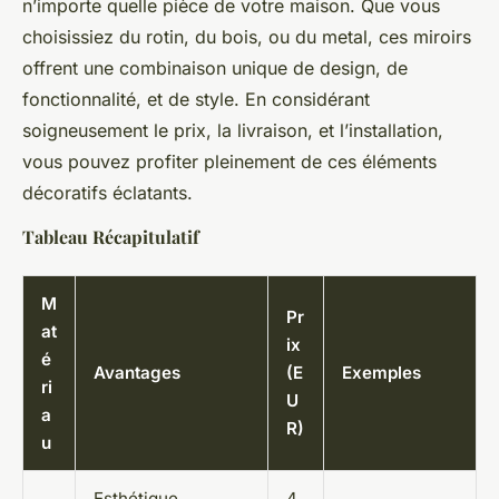
n’importe quelle pièce de votre maison. Que vous
choisissiez du rotin, du bois, ou du metal, ces miroirs
offrent une combinaison unique de design, de
fonctionnalité, et de style. En considérant
soigneusement le prix, la livraison, et l’installation,
vous pouvez profiter pleinement de ces éléments
décoratifs éclatants.
Tableau Récapitulatif
M
Pr
at
ix
é
Avantages
(E
Exemples
ri
U
a
R)
u
Esthétique
4