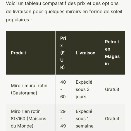
Voici un tableau comparatif des prix et des options
de livraison pour quelques miroirs en forme de soleil
populaires :
Pri
Retrait
x
en
Produit
(E
Livraison
Magas
U
in
R)
40
Expédié
Miroir mural rotin
-
sous 3
Gratuit
(Castorama)
60
jours
Miroir en rotin
29
Expédié
81×160 (Maisons
-
sous 1
Gratuit
du Monde)
49
semaine