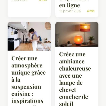
en ligne
13 janvier 2025
4 min
Créez une
Créer une
ambiance
atmosphère
chaleureuse
unique grâce
avec une
à la
lampe de
suspension
chevet
cuisine :
coucher de
inspirations
soleil