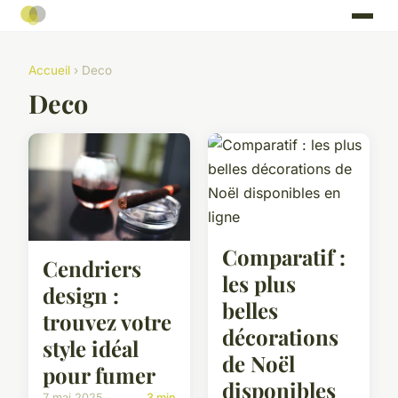
Accueil
› Deco
Deco
Comparatif :
Cendriers
les plus
design :
belles
trouvez votre
décorations
style idéal
de Noël
pour fumer
disponibles
7 mai 2025
3 min