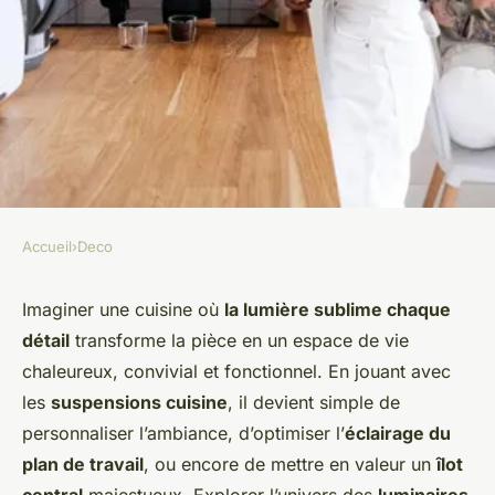
Accueil
›
Deco
DECO
Créer une atmosphère unique
Imaginer une cuisine où
la lumière sublime chaque
détail
transforme la pièce en un espace de vie
grâce à la suspension cuisine :
chaleureux, convivial et fonctionnel. En jouant avec
inspirations et conseils
les
suspensions cuisine
, il devient simple de
lumineux
personnaliser l’ambiance, d’optimiser l’
éclairage du
plan de travail
, ou encore de mettre en valeur un
îlot
Victoria
•
21 décembre 2025
•
5 min de lecture