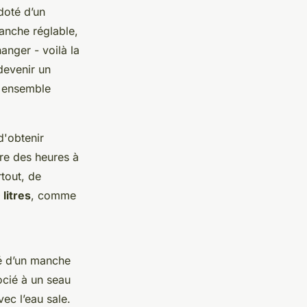
oté d’un
nche réglable,
anger - voilà la
 devenir un
un ensemble
'obtenir
re des heures à
tout, de
 litres
, comme
né d’un manche
socié à un seau
vec l’eau sale.