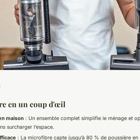
t
leur kit d’entretien
e en un coup d'œil
ien maison
: Un ensemble complet simplifie le ménage et op
ficace
sans surcharger l’espace.
fficace
: La microfibre capte jusqu’à 80 % de poussière en 