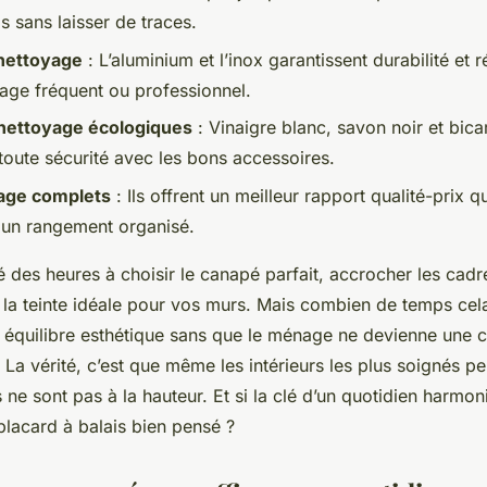
ls sans laisser de traces.
 nettoyage
: L’aluminium et l’inox garantissent durabilité et r
sage fréquent ou professionnel.
 nettoyage écologiques
: Vinaigre blanc, savon noir et bic
n toute sécurité avec les bons accessoires.
age complets
: Ils offrent un meilleur rapport qualité-prix q
t un rangement organisé.
 des heures à choisir le canapé parfait, accrocher les cadr
r la teinte idéale pour vos murs. Mais combien de temps cel
t équilibre esthétique sans que le ménage ne devienne une 
a vérité, c’est que même les intérieurs les plus soignés pe
ls ne sont pas à la hauteur. Et si la clé d’un quotidien harmo
placard à balais bien pensé ?