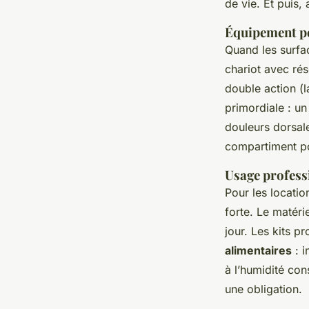
de vie. Et puis,
Équipement po
Quand les surfa
chariot avec ré
double action (
primordiale : un
douleurs dorsal
compartiment po
Usage profess
Pour les locatio
forte. Le matéri
jour. Les kits p
alimentaires
: i
à l’humidité cons
une obligation.