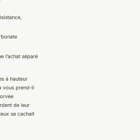
ésistance,
arbonate
ue l’achat séparé
es à hauteur
a vous prend-il
corvée
rdent de leur
nieux se cachait