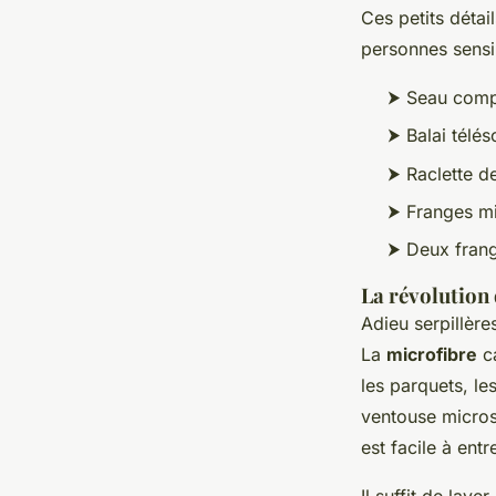
Ces petits détail
personnes sensi
⮞ Seau compa
⮞ Balai télé
⮞ Raclette d
⮞ Franges mi
⮞ Deux fran
La révolution 
Adieu serpillère
La
microfibre
ca
les parquets, le
ventouse microsc
est facile à entre