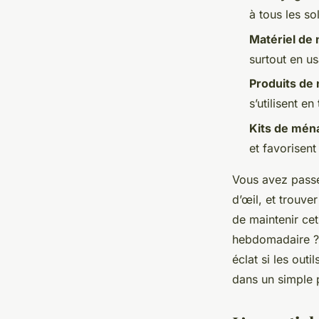
Fabien
•
16/06/2026 12:47
•
12 min de lecture
à tous les so
Matériel de
surtout en u
Produits de
s’utilisent e
Kits de mén
et favorisen
Vous avez passé
d’œil, et trouve
de maintenir ce
hebdomadaire ? L
éclat si les outi
dans un simple 