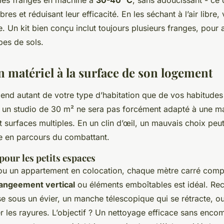
er les franges en machine à
30-40 °C
, sans adoucissant - ce 
bres et réduisant leur efficacité. En les séchant à l’air libre
e. Un kit bien conçu inclut toujours plusieurs franges, pour a
pes de sols.
n matériel à la surface de son logement
end autant de votre type d’habitation que de vos habitudes
 un studio de 30 m² ne sera pas forcément adapté à une ma
t surfaces multiples. En un clin d’œil, un mauvais choix peu
e en parcours du combattant.
our les petits espaces
ou un appartement en colocation, chaque mètre carré compt
angeement vertical
ou éléments emboîtables est idéal. Re
se sous un évier, un manche télescopique qui se rétracte, o
r les rayures. L’objectif ? Un nettoyage efficace sans enco