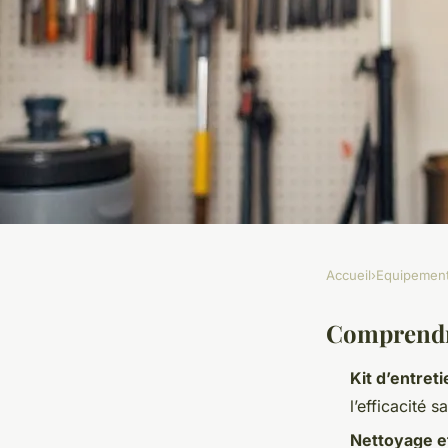
Accueil
›
Equipemen
EQUIPEMENT
Sélectionnez le meil
Comprendr
Kit d’entret
pour un nettoyage ef
l’efficacité 
Nettoyage e