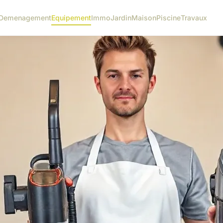
Demenagement
Equipement
Immo
Jardin
Maison
Piscine
Travaux