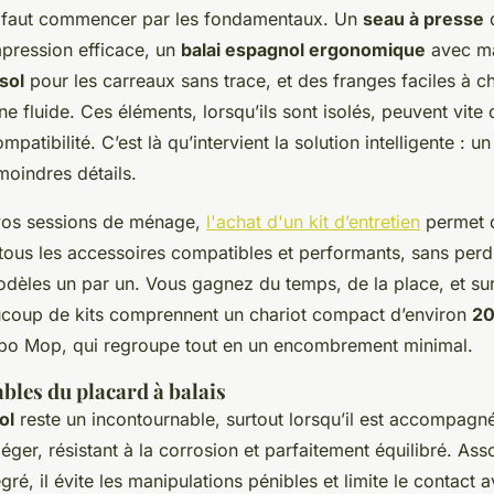
il faut commencer par les fondamentaux. Un
seau à presse
d
pression efficace, un
balai espagnol ergonomique
avec ma
sol
pour les carreaux sans trace, et des franges faciles à ch
ne fluide. Ces éléments, lorsqu’ils sont isolés, peuvent vite
patibilité. C’est là qu’intervient la solution intelligente : 
moindres détails.
 vos sessions de ménage,
l'achat d'un kit d’entretien
permet d
ous les accessoires compatibles et performants, sans perd
dèles un par un. Vous gagnez du temps, de la place, et sur
eaucoup de kits comprennent un chariot compact d’environ
20
bo Mop, qui regroupe tout en un encombrement minimal.
bles du placard à balais
ol
reste un incontournable, surtout lorsqu’il est accompag
léger, résistant à la corrosion et parfaitement équilibré. As
ré, il évite les manipulations pénibles et limite le contact a