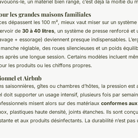
 avouons-le, un matériel bien rangé, c’est déjà la moitié du
ur les grandes maisons familiales
ces dépassent les 100 m², mieux vaut miser sur un système
servoir de
30 à 40 litres
, un système de presse renforcé et u
lavage + essorage) deviennent presque indispensables. L’er
 manche réglable, des roues silencieuses et un poids équilib
es après une longue session. Certains modèles incluent mê
ur les produits ou les chiffons propres.
ionnel et Airbnb
ns saisonnières, gîtes ou chambres d’hôtes, la pression est
el doit supporter un usage intensif, plusieurs fois par semain
rofessionnels misent alors sur des matériaux
conformes aux
nox, plastiques haute densité, joints étanches. Ils sont conçu
tante et aux produits désinfectants. La durabilité n’est pas u