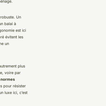
 ménage.
 robuste. Un
n balai à
gonomie est ici
ré évitent les
me un
 autrement plus
e, voire par
 normes
s pour résister
n luxe ici, c’est