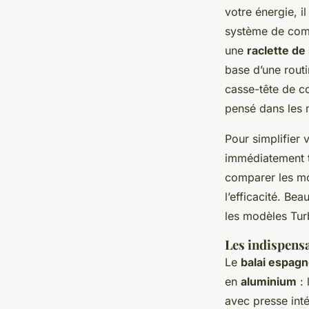
votre énergie, 
système de com
une
raclette de 
base d’une routi
casse-tête de com
pensé dans les 
Pour simplifier
immédiatement t
comparer les mo
l’efficacité. B
les modèles Tur
Les indispensa
Le
balai espagn
en
aluminium
: 
avec presse intég