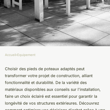
Accueil
›
Equipement
EQUIPEMENT
Pieds de poteaux : conseils
Choisir des pieds de poteaux adaptés peut
transformer votre projet de construction, alliant
pour un choix judicieux et
fonctionnalité et durabilité. De la variété des
durable
matériaux disponibles aux conseils sur l'installation,
faire un choix éclairé est essentiel pour garantir la
Victoria
•
20 mars 2025
•
3 min de lecture
longévité de vos structures extérieures. Découvrez