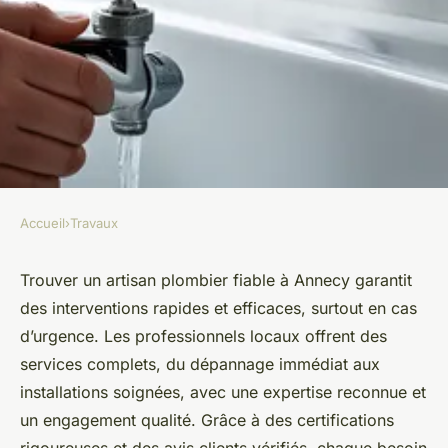
Accueil
›
Travaux
TRAVAUX
Services de plomberie à
Trouver un artisan plombier fiable à Annecy garantit
des interventions rapides et efficaces, surtout en cas
annecy : urgentes et fiables
d’urgence. Les professionnels locaux offrent des
services complets, du dépannage immédiat aux
Victoria
•
5 mai 2025
•
5 min de lecture
installations soignées, avec une expertise reconnue et
un engagement qualité. Grâce à des certifications