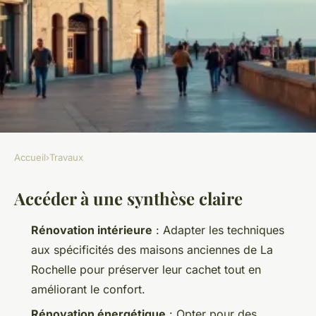
Accueil
›
Travaux
TRAVAUX
Accéder à une synthèse claire
Pourquoi choisir une
entreprise de rénovation à La
Rénovation intérieure
: Adapter les techniques
Rochelle pour vos projets ?
aux spécificités des maisons anciennes de La
Rochelle pour préserver leur cachet tout en
Auberte
•
29/06/2026 07:33
•
12 min de lecture
améliorant le confort.
Rénovation énergétique
: Opter pour des