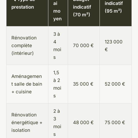
ai
indicatif
prestation
indicatif
mo
(95 m²)
(70 m²)
yen
3 à
Rénovation
4
123 000
complète
70 000 €
moi
€
(intérieur)
s
1,5
Aménagemen
à 2
t salle de bain
35 000 €
52 000 €
moi
+ cuisine
s
2 à
Rénovation
3
énergétique +
48 000 €
75 000 €
moi
isolation
s